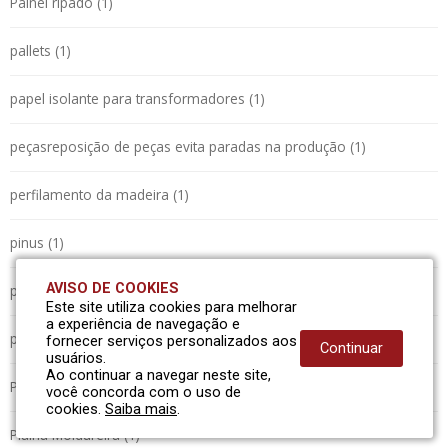
Painel ripado (1)
pallets (1)
papel isolante para transformadores (1)
peçasreposição de peças evita paradas na produção (1)
perfilamento da madeira (1)
pinus (1)
AVISO DE COOKIES
plaina (1)
Este site utiliza cookies para melhorar
a experiência de navegação e
plaina (1)
fornecer serviços personalizados aos
Continuar
usuários.
Ao continuar a navegar neste site,
Plaina 2 Faces para Desengrosso - PL-500 (1)
você concorda com o uso de
cookies.
Saiba mais
.
Plaina Moldureira (1)