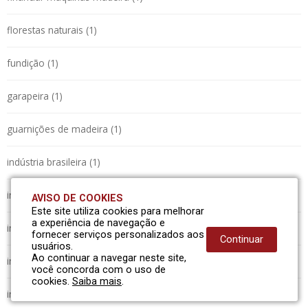
florestas naturais (1)
fundição (1)
garapeira (1)
guarnições de madeira (1)
indústria brasileira (1)
indústria de transformadores (1)
AVISO DE COOKIES
Este site utiliza cookies para melhorar
a experiência de navegação e
inovação (1)
fornecer serviços personalizados aos
Continuar
usuários.
Ao continuar a navegar neste site,
inovação e sustentabilidade (1)
você concorda com o uso de
cookies.
Saiba mais
.
intervalos de lubrificação componentes (1)